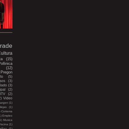
rade
ultura
ta
(15)
ollinica
e
(12)
Pregon
to
(5)
sos
(3)
lado
(3)
pal
(2)
ITV
(2)
2)
Video
margen
(1)
lejas
(1)
)
Cortema
1)
Empleo
1)
Musica
iscina
(1)
aPaz
(1)