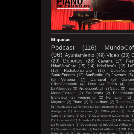
Etiquetas
Podcast
(116)
MundoCof
(96)
Ayuntamiento
(49)
Vídeo
(33)
C
(29)
Deportes
(28)
Caverna
(17)
Fies
HdadVeraCruz
(15)
(14)
HdadJesús
(13)
LaP
(13)
RadioConsiliario
(13)
DulceNombr
SantoEntierro
(12)
SanBenito
(9)
Jovenes
(8)
(8)
Verbena
(7)
Carnaval
(6)
Concier
CristoCoronado
(4)
Feria
(4)
Teatro
(4)
Cur
LaMilagrosa
(3)
ProteccionCivil
(3)
Salud
(3)
Tras
MundoCofrade
(2)
SanBenito
(2)
BandaMunici
Biblioteca
(2)
Feminismo
(2)
Formacion
(2)
Mayores
(2)
Piano
(2)
Resucitado
(2)
Romeria
(
(2)
HdadJesús
(1)
Romeria
(1)
SantoEntierro
(1)
8M
(1)
Al
Amalgama
(1)
Asociaciones
(1)
CDCampillos
(1)
Candi
Carrera
(1)
Cena
(1)
Cine
(1)
ClubAtletismo
(1)
Comercio
(1
(1)
Documental
(1)
Donantes
(1)
Donativos
(1)
Educacion
(
(1)
FeriaDelLibro
(1)
Guadalteba
(1)
InfoUtil
(1)
JMRadio
(
(1)
Naturaleza
(1)
Navidad
(1)
NocheEnBlanco
(1)
PDF
(1)
P
PoliticaLocal
(1)
Procesion
(1)
ReyesMagos
(1)
SEPL