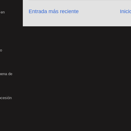
Entrada más reciente
Inici
 en
no
rbena de
ocesión