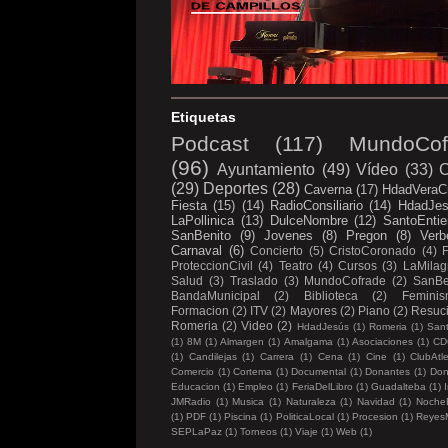
Etiquetas
Podcast
(117)
MundoCof
(96)
Ayuntamiento
(49)
Vídeo
(33)
C
(29)
Deportes
(28)
Caverna
(17)
HdadVeraC
Fiesta
(15)
(14)
RadioConsiliario
(14)
HdadJe
LaPollinica
(13)
DulceNombre
(12)
SantoEntie
SanBenito
(9)
Jovenes
(8)
Pregon
(8)
Verb
Carnaval
(6)
Concierto
(5)
CristoCoronado
(4)
ProteccionCivil
(4)
Teatro
(4)
Cursos
(3)
LaMilag
Salud
(3)
Traslado
(3)
MundoCofrade
(2)
SanBe
BandaMunicipal
(2)
Biblioteca
(2)
Femini
Formacion
(2)
ITV
(2)
Mayores
(2)
Piano
(2)
Resuc
Romeria
(2)
Video
(2)
HdadJesús
(1)
Romeria
(1)
Sant
(1)
8M
(1)
Almargen
(1)
Amalgama
(1)
Asociaciones
(1)
CD
(1)
Candilejas
(1)
Carrera
(1)
Cena
(1)
Cine
(1)
ClubAtl
Comercio
(1)
Cortema
(1)
Documental
(1)
Donantes
(1)
Don
Educacion
(1)
Empleo
(1)
FeriaDelLibro
(1)
Guadalteba
(1)
I
JMRadio
(1)
Musica
(1)
Naturaleza
(1)
Navidad
(1)
Noche
(1)
PDF
(1)
Piscina
(1)
PoliticaLocal
(1)
Procesion
(1)
Reyes
SEPLaPaz
(1)
Torneos
(1)
Viaje
(1)
Web
(1)