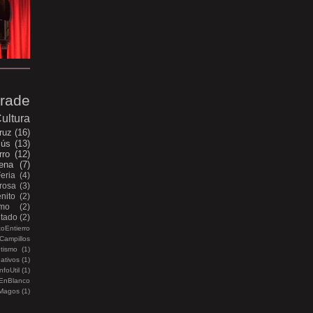
rade
ultura
ruz
(16)
sús
(13)
rro
(12)
ena
(7)
Feria
(4)
rosa
(3)
nito
(2)
smo
(2)
itado
(2)
oEntierro
Campillos
etismo
(1)
ativos
(1)
nfoUtil
(1)
EnBlanco
Magos
(1)