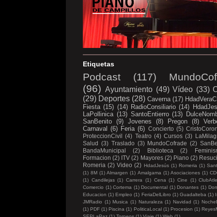
Etiquetas
Podcast
(117)
MundoCof
(96)
Ayuntamiento
(49)
Vídeo
(33)
C
(29)
Deportes
(28)
Caverna
(17)
HdadVeraC
Fiesta
(15)
(14)
RadioConsiliario
(14)
HdadJe
LaPollinica
(13)
SantoEntierro
(13)
DulceNom
SanBenito
(9)
Jovenes
(8)
Pregon
(8)
Verb
Carnaval
(6)
Feria
(6)
Concierto
(5)
CristoCoro
ProteccionCivil
(4)
Teatro
(4)
Cursos
(3)
LaMilag
Salud
(3)
Traslado
(3)
MundoCofrade
(2)
SanBe
BandaMunicipal
(2)
Biblioteca
(2)
Femini
Formacion
(2)
ITV
(2)
Mayores
(2)
Piano
(2)
Resuc
Romeria
(2)
Video
(2)
HdadJesús
(1)
Romeria
(1)
Sant
(1)
8M
(1)
Almargen
(1)
Amalgama
(1)
Asociaciones
(1)
CD
(1)
Candilejas
(1)
Carrera
(1)
Cena
(1)
Cine
(1)
ClubAtl
Comercio
(1)
Cortema
(1)
Documental
(1)
Donantes
(1)
Don
Educacion
(1)
Empleo
(1)
FeriaDelLibro
(1)
Guadalteba
(1)
I
JMRadio
(1)
Musica
(1)
Naturaleza
(1)
Navidad
(1)
Noche
(1)
PDF
(1)
Piscina
(1)
PoliticaLocal
(1)
Procesion
(1)
Reyes
SEPLaPaz
(1)
Torneos
(1)
Viaje
(1)
Web
(1)