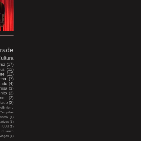
rade
ultura
ruz
(17)
sús
(13)
bre
(12)
ena
(7)
nado
(4)
rosa
(3)
nito
(2)
smo
(2)
itado
(2)
oEntierro
Campillos
etismo
(1)
ativos
(1)
nfoUtil
(1)
EnBlanco
Magos
(1)