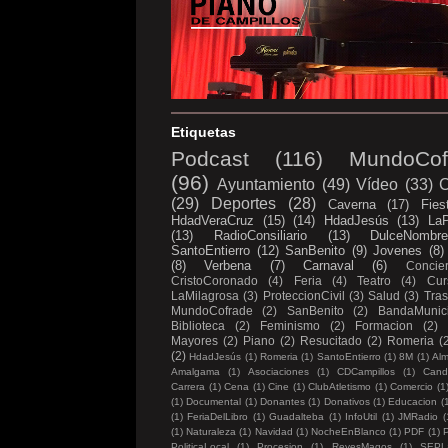
Etiquetas
Podcast
(116)
MundoCof
(96)
Ayuntamiento
(49)
Vídeo
(33)
C
(29)
Deportes
(28)
Caverna
(17)
Fies
HdadVeraCruz
(15)
(14)
HdadJesús
(13)
LaP
(13)
RadioConsiliario
(13)
DulceNombr
SantoEntierro
(12)
SanBenito
(9)
Jovenes
(8)
(8)
Verbena
(7)
Carnaval
(6)
Concier
CristoCoronado
(4)
Feria
(4)
Teatro
(4)
Cur
LaMilagrosa
(3)
ProteccionCivil
(3)
Salud
(3)
Tras
MundoCofrade
(2)
SanBenito
(2)
BandaMunici
Biblioteca
(2)
Feminismo
(2)
Formacion
(2)
Mayores
(2)
Piano
(2)
Resucitado
(2)
Romeria
(
(2)
HdadJesús
(1)
Romeria
(1)
SantoEntierro
(1)
8M
(1)
Al
Amalgama
(1)
Asociaciones
(1)
CDCampillos
(1)
Candi
Carrera
(1)
Cena
(1)
Cine
(1)
ClubAtletismo
(1)
Comercio
(1
(1)
Documental
(1)
Donantes
(1)
Donativos
(1)
Educacion
(
(1)
FeriaDelLibro
(1)
Guadalteba
(1)
InfoUtil
(1)
JMRadio
(
(1)
Naturaleza
(1)
Navidad
(1)
NocheEnBlanco
(1)
PDF
(1)
P
PoliticaLocal
(1)
Procesion
(1)
ReyesMagos
(1)
SEPL