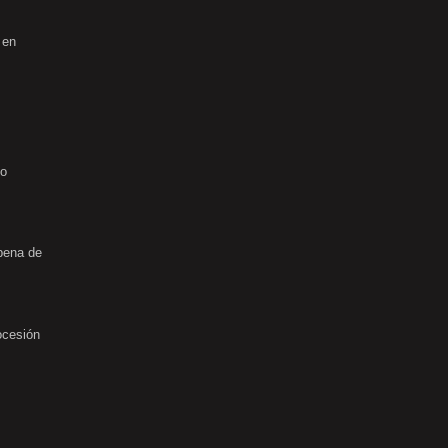
 en
no
rbena de
ocesión