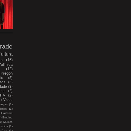
rade
ultura
ta
(15)
ollinica
e
(12)
Pregon
to
(5)
sos
(3)
lado
(3)
pal
(2)
ITV
(2)
2)
Video
margen
(1)
lejas
(1)
)
Cortema
1)
Empleo
1)
Musica
iscina
(1)
aPaz
(1)