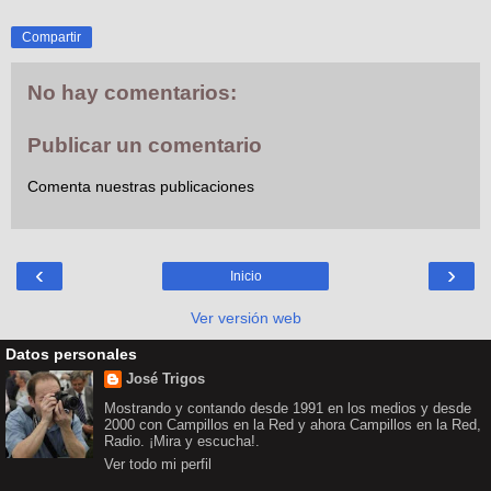
Compartir
No hay comentarios:
Publicar un comentario
Comenta nuestras publicaciones
‹
›
Inicio
Ver versión web
Datos personales
José Trigos
Mostrando y contando desde 1991 en los medios y desde
2000 con Campillos en la Red y ahora Campillos en la Red,
Radio. ¡Mira y escucha!.
Ver todo mi perfil