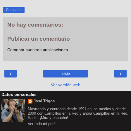
Compartir
No hay comentarios:
Publicar un comentario
Comenta nuestras publicaciones
‹
›
Inicio
Ver versión web
Datos personales
José Trigos
Mostrando y contando desde 1991 en los medios y desde
2000 con Campillos en la Red y ahora Campillos en la Red,
Radio. ¡Mira y escucha!.
Ver todo mi perfil