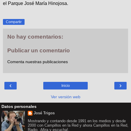
el Parque José María Hinojosa.
Compartir
No hay comentarios:
Publicar un comentario
Comenta nuestras publicaciones
‹
›
Inicio
Ver versión web
Datos personales
José Trigos
Mostrando y contando desde 1991 en los medios y desde
2000 con Campillos en la Red y ahora Campillos en la Red,
Radio. ¡Mira y escucha!.