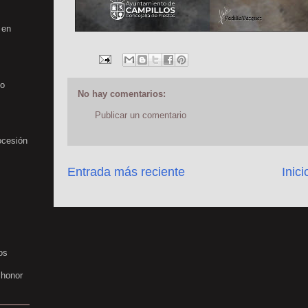
 en
no
No hay comentarios:
Publicar un comentario
ocesión
Entrada más reciente
Inici
os
 honor