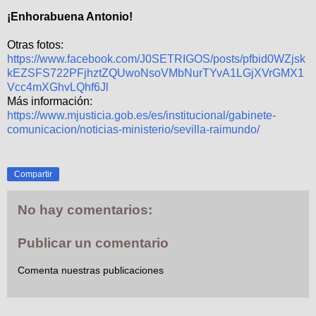
¡Enhorabuena Antonio!
Otras fotos:
https://www.facebook.com/J0SETRIGOS/posts/pfbid0WZjsk
kEZSFS722PFjhztZQUwoNsoVMbNurTYvA1LGjXVrGMX1
Vcc4mXGhvLQhf6Jl
Más información:
https://www.mjusticia.gob.es/es/institucional/gabinete-
comunicacion/noticias-ministerio/sevilla-raimundo/
Compartir
No hay comentarios:
Publicar un comentario
Comenta nuestras publicaciones