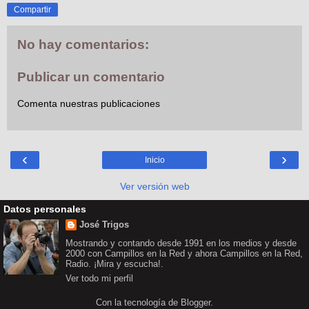
Compartir
No hay comentarios:
Publicar un comentario
Comenta nuestras publicaciones
‹
›
Inicio
Ver versión web
Datos personales
José Trigos
Mostrando y contando desde 1991 en los medios y desde
2000 con Campillos en la Red y ahora Campillos en la Red,
Radio. ¡Mira y escucha!.
Ver todo mi perfil
Con la tecnología de
Blogger
.