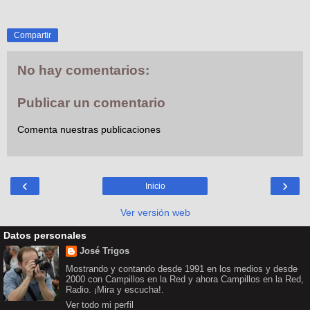
Compartir
No hay comentarios:
Publicar un comentario
Comenta nuestras publicaciones
‹
›
Inicio
Ver versión web
Datos personales
José Trigos
Mostrando y contando desde 1991 en los medios y desde
2000 con Campillos en la Red y ahora Campillos en la Red,
Radio. ¡Mira y escucha!.
Ver todo mi perfil