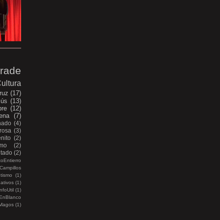
rade
ultura
ruz
(17)
sús
(13)
bre
(12)
ena
(7)
nado
(4)
rosa
(3)
nito
(2)
smo
(2)
itado
(2)
oEntierro
Campillos
etismo
(1)
ativos
(1)
nfoUtil
(1)
EnBlanco
Magos
(1)