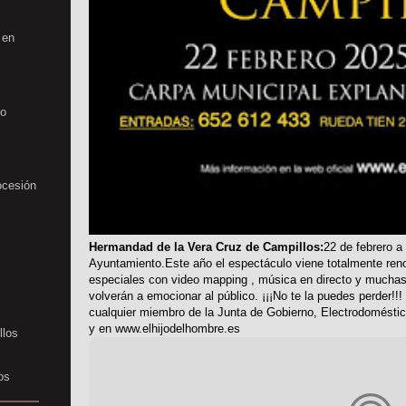
 en
no
ocesión
Hermandad de la Vera Cruz de Campillos:
22 de febrero a
Ayuntamiento.Este año el espectáculo viene totalmente reno
especiales con video mapping , música en directo y much
volverán a emocionar al público. ¡¡¡No te la puedes perder!!
cualquier miembro de la Junta de Gobierno, Electrodoméstic
y en www.elhijodelhombre.es
llos
os