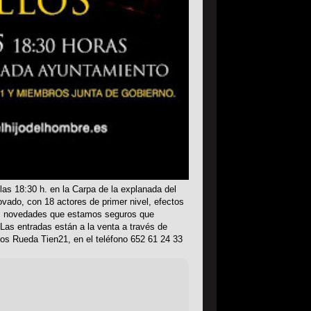
 las 18:30 h. en la Carpa de la explanada del
vado, con 18 actores de primer nivel, efectos
as novedades que estamos seguros que
! Las entradas están a la venta a través de
os Rueda Tien21, en el teléfono 652 61 24 33