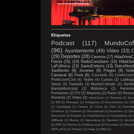
Etiquetas
Podcast
(117)
MundoCof
(96)
Ayuntamiento
(49)
Vídeo
(33)
C
(29)
Deportes
(28)
Caverna
(17)
HdadVeraC
Fiesta
(15)
(14)
RadioConsiliario
(14)
HdadJe
LaPollinica
(13)
SantoEntierro
(13)
DulceNom
SanBenito
(9)
Jovenes
(8)
Pregon
(8)
Verb
Carnaval
(6)
Feria
(6)
Concierto
(5)
CristoCoro
ProteccionCivil
(4)
Teatro
(4)
Cursos
(3)
LaMilag
Salud
(3)
Traslado
(3)
MundoCofrade
(2)
SanBe
BandaMunicipal
(2)
Biblioteca
(2)
Femini
Formacion
(2)
ITV
(2)
Mayores
(2)
Piano
(2)
Resuc
Romeria
(2)
Video
(2)
HdadJesús
(1)
Romeria
(1)
Sant
(1)
8M
(1)
Almargen
(1)
Amalgama
(1)
Asociaciones
(1)
CD
(1)
Candilejas
(1)
Carrera
(1)
Cena
(1)
Cine
(1)
ClubAtl
Comercio
(1)
Cortema
(1)
Documental
(1)
Donantes
(1)
Don
Educacion
(1)
Empleo
(1)
FeriaDelLibro
(1)
Guadalteba
(1)
I
JMRadio
(1)
Musica
(1)
Naturaleza
(1)
Navidad
(1)
Noche
(1)
PDF
(1)
Piscina
(1)
PoliticaLocal
(1)
Procesion
(1)
Reyes
SEPLaPaz
(1)
Torneos
(1)
Viaje
(1)
Web
(1)