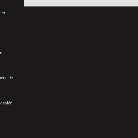
 en
no
rbena de
ocesión