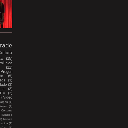
rade
ultura
ta
(15)
ollinica
e
(12)
Pregon
to
(5)
sos
(3)
lado
(3)
pal
(2)
ITV
(2)
2)
Video
margen
(1)
lejas
(1)
)
Cortema
1)
Empleo
1)
Musica
iscina
(1)
aPaz
(1)