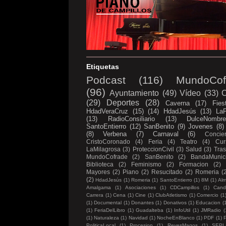
Etiquetas
Podcast
(116)
MundoCof
(96)
Ayuntamiento
(49)
Vídeo
(33)
C
(29)
Deportes
(28)
Caverna
(17)
Fies
HdadVeraCruz
(15)
(14)
HdadJesús
(13)
LaP
(13)
RadioConsiliario
(13)
DulceNombr
SantoEntierro
(12)
SanBenito
(9)
Jovenes
(8)
(8)
Verbena
(7)
Carnaval
(6)
Concier
CristoCoronado
(4)
Feria
(4)
Teatro
(4)
Cur
LaMilagrosa
(3)
ProteccionCivil
(3)
Salud
(3)
Tras
MundoCofrade
(2)
SanBenito
(2)
BandaMunici
Biblioteca
(2)
Feminismo
(2)
Formacion
(2)
Mayores
(2)
Piano
(2)
Resucitado
(2)
Romeria
(
(2)
HdadJesús
(1)
Romeria
(1)
SantoEntierro
(1)
8M
(1)
Al
Amalgama
(1)
Asociaciones
(1)
CDCampillos
(1)
Candi
Carrera
(1)
Cena
(1)
Cine
(1)
ClubAtletismo
(1)
Comercio
(1
(1)
Documental
(1)
Donantes
(1)
Donativos
(1)
Educacion
(
(1)
FeriaDelLibro
(1)
Guadalteba
(1)
InfoUtil
(1)
JMRadio
(
(1)
Naturaleza
(1)
Navidad
(1)
NocheEnBlanco
(1)
PDF
(1)
P
PoliticaLocal
(1)
Procesion
(1)
ReyesMagos
(1)
SEPL