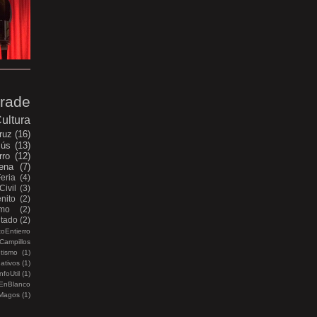
rade
ultura
ruz
(16)
sús
(13)
rro
(12)
ena
(7)
Feria
(4)
Civil
(3)
nito
(2)
smo
(2)
itado
(2)
oEntierro
Campillos
etismo
(1)
ativos
(1)
nfoUtil
(1)
EnBlanco
Magos
(1)