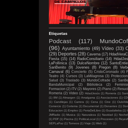
Etiquetas
Podcast
(117)
MundoCof
(96)
Ayuntamiento
(49)
Vídeo
(33)
C
(29)
Deportes
(28)
Caverna
(17)
HdadVeraC
Fiesta
(15)
(14)
RadioConsiliario
(14)
HdadJe
LaPollinica
(13)
DulceNombre
(12)
SantoEntie
SanBenito
(9)
Jovenes
(8)
Pregon
(8)
Verb
Carnaval
(6)
Concierto
(5)
CristoCoronado
(4)
Teatro
(4)
Cursos
(3)
LaMilagrosa
(3)
Proteccion
Salud
(3)
Traslado
(3)
MundoCofrade
(2)
SanBe
BandaMunicipal
(2)
Biblioteca
(2)
Femini
Formacion
(2)
ITV
(2)
Mayores
(2)
Piano
(2)
Resuc
Romeria
(2)
Video
(2)
HdadJesús
(1)
Romeria
(1)
Sant
(1)
8M
(1)
Almargen
(1)
Amalgama
(1)
Asociaciones
(1)
CD
(1)
Candilejas
(1)
Carrera
(1)
Cena
(1)
Cine
(1)
ClubAtl
Comercio
(1)
Cortema
(1)
Documental
(1)
Donantes
(1)
Don
Educacion
(1)
Empleo
(1)
FeriaDelLibro
(1)
Guadalteba
(1)
I
JMRadio
(1)
Musica
(1)
Naturaleza
(1)
Navidad
(1)
Noche
(1)
PDF
(1)
Piscina
(1)
PoliticaLocal
(1)
Procesion
(1)
Reyes
SEPLaPaz
(1)
Torneos
(1)
Viaje
(1)
Web
(1)