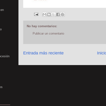
 en
No hay comentarios:
no
Publicar un comentario
Entrada más reciente
Inici
ocesión
os