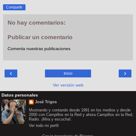
Compartir
No hay comentarios:
Publicar un comentario
Comenta nuestras publicaciones
‹
›
Inicio
Ver versión web
Datos personales
José Trigos
Mostrando y contando desde 1991 en los medios y desde
2000 con Campillos en la Red y ahora Campillos en la Red,
Radio. ¡Mira y escucha!.
Ver todo mi perfil