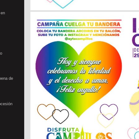
 en
no
rbena de
ocesión