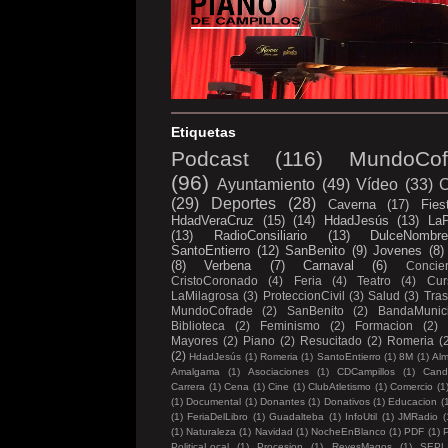
Etiquetas
Podcast
(116)
MundoCof
(96)
Ayuntamiento
(49)
Vídeo
(33)
C
(29)
Deportes
(28)
Caverna
(17)
Fies
HdadVeraCruz
(15)
(14)
HdadJesús
(13)
LaP
(13)
RadioConsiliario
(13)
DulceNombr
SantoEntierro
(12)
SanBenito
(9)
Jovenes
(8)
(8)
Verbena
(7)
Carnaval
(6)
Concier
CristoCoronado
(4)
Feria
(4)
Teatro
(4)
Cur
LaMilagrosa
(3)
ProteccionCivil
(3)
Salud
(3)
Tras
MundoCofrade
(2)
SanBenito
(2)
BandaMunici
Biblioteca
(2)
Feminismo
(2)
Formacion
(2)
Mayores
(2)
Piano
(2)
Resucitado
(2)
Romeria
(
(2)
HdadJesús
(1)
Romeria
(1)
SantoEntierro
(1)
8M
(1)
Al
Amalgama
(1)
Asociaciones
(1)
CDCampillos
(1)
Candi
Carrera
(1)
Cena
(1)
Cine
(1)
ClubAtletismo
(1)
Comercio
(1
(1)
Documental
(1)
Donantes
(1)
Donativos
(1)
Educacion
(
(1)
FeriaDelLibro
(1)
Guadalteba
(1)
InfoUtil
(1)
JMRadio
(
(1)
Naturaleza
(1)
Navidad
(1)
NocheEnBlanco
(1)
PDF
(1)
P
PoliticaLocal
(1)
Procesion
(1)
ReyesMagos
(1)
SEPL