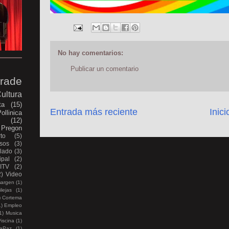
No hay comentarios:
Publicar un comentario
rade
ultura
ta
(15)
Entrada más reciente
Inici
ollinica
e
(12)
Pregon
to
(5)
sos
(3)
lado
(3)
pal
(2)
ITV
(2)
2)
Video
margen
(1)
lejas
(1)
)
Cortema
1)
Empleo
1)
Musica
iscina
(1)
aPaz
(1)