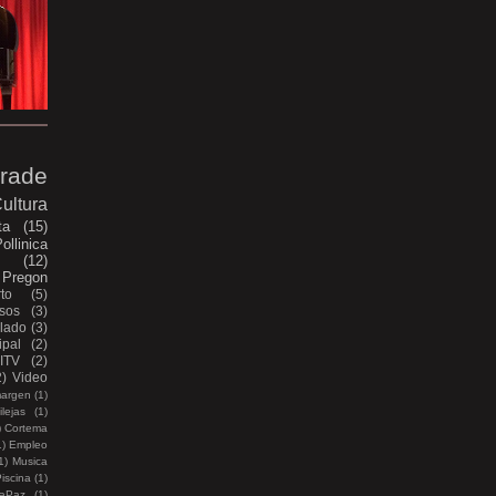
rade
ultura
ta
(15)
ollinica
e
(12)
Pregon
to
(5)
sos
(3)
lado
(3)
pal
(2)
ITV
(2)
2)
Video
margen
(1)
lejas
(1)
)
Cortema
1)
Empleo
1)
Musica
iscina
(1)
aPaz
(1)