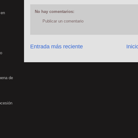
No hay comentarios:
 en
Publicar un comentario
Entrada más reciente
Inici
no
rbena de
ocesión