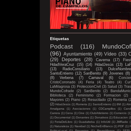
Etiquetas
Podcast
(116)
MundoCof
(96)
Ayuntamiento
(49)
Vídeo
(33)
C
(29)
Deportes
(28)
Caverna
(17)
Fies
HdadVeraCruz
(15)
(14)
HdadJesús
(13)
LaP
(13)
RadioConsiliario
(13)
DulceNombr
SantoEntierro
(12)
SanBenito
(9)
Jovenes
(8)
(8)
Verbena
(7)
Carnaval
(6)
Concier
CristoCoronado
(4)
Feria
(4)
Teatro
(4)
Cur
LaMilagrosa
(3)
ProteccionCivil
(3)
Salud
(3)
Tras
MundoCofrade
(2)
SanBenito
(2)
BandaMunici
Biblioteca
(2)
Feminismo
(2)
Formacion
(2)
Mayores
(2)
Piano
(2)
Resucitado
(2)
Romeria
(
(2)
HdadJesús
(1)
Romeria
(1)
SantoEntierro
(1)
8M
(1)
Al
Amalgama
(1)
Asociaciones
(1)
CDCampillos
(1)
Candi
Carrera
(1)
Cena
(1)
Cine
(1)
ClubAtletismo
(1)
Comercio
(1
(1)
Documental
(1)
Donantes
(1)
Donativos
(1)
Educacion
(
(1)
FeriaDelLibro
(1)
Guadalteba
(1)
InfoUtil
(1)
JMRadio
(
(1)
Naturaleza
(1)
Navidad
(1)
NocheEnBlanco
(1)
PDF
(1)
P
PoliticaLocal
(1)
Procesion
(1)
ReyesMagos
(1)
SEPL