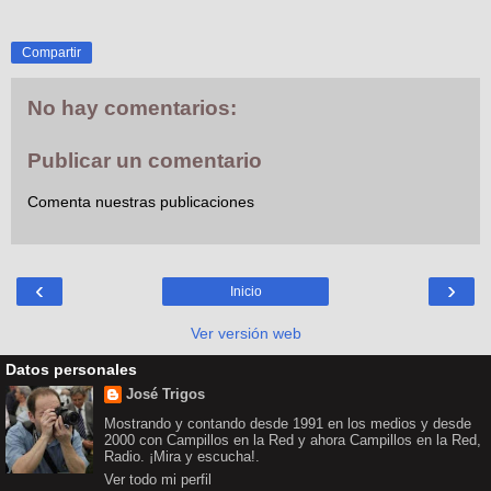
Compartir
No hay comentarios:
Publicar un comentario
Comenta nuestras publicaciones
‹
›
Inicio
Ver versión web
Datos personales
José Trigos
Mostrando y contando desde 1991 en los medios y desde
2000 con Campillos en la Red y ahora Campillos en la Red,
Radio. ¡Mira y escucha!.
Ver todo mi perfil