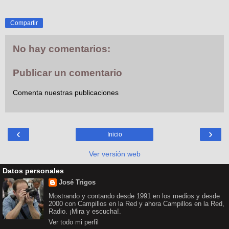
Compartir
No hay comentarios:
Publicar un comentario
Comenta nuestras publicaciones
‹
›
Inicio
Ver versión web
Datos personales
José Trigos
Mostrando y contando desde 1991 en los medios y desde
2000 con Campillos en la Red y ahora Campillos en la Red,
Radio. ¡Mira y escucha!.
Ver todo mi perfil