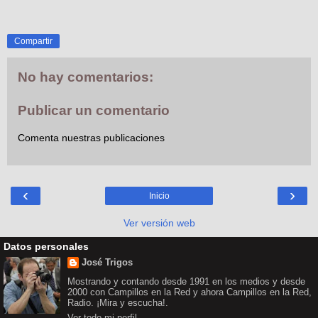
Compartir
No hay comentarios:
Publicar un comentario
Comenta nuestras publicaciones
‹
›
Inicio
Ver versión web
Datos personales
José Trigos
Mostrando y contando desde 1991 en los medios y desde
2000 con Campillos en la Red y ahora Campillos en la Red,
Radio. ¡Mira y escucha!.
Ver todo mi perfil