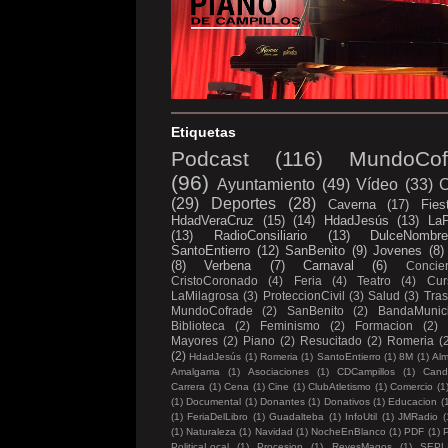
Etiquetas
Podcast
(116)
MundoCof
(96)
Ayuntamiento
(49)
Vídeo
(33)
C
(29)
Deportes
(28)
Caverna
(17)
Fies
HdadVeraCruz
(15)
(14)
HdadJesús
(13)
LaP
(13)
RadioConsiliario
(13)
DulceNombr
SantoEntierro
(12)
SanBenito
(9)
Jovenes
(8)
(8)
Verbena
(7)
Carnaval
(6)
Concier
CristoCoronado
(4)
Feria
(4)
Teatro
(4)
Cur
LaMilagrosa
(3)
ProteccionCivil
(3)
Salud
(3)
Tras
MundoCofrade
(2)
SanBenito
(2)
BandaMunici
Biblioteca
(2)
Feminismo
(2)
Formacion
(2)
Mayores
(2)
Piano
(2)
Resucitado
(2)
Romeria
(
(2)
HdadJesús
(1)
Romeria
(1)
SantoEntierro
(1)
8M
(1)
Al
Amalgama
(1)
Asociaciones
(1)
CDCampillos
(1)
Candi
Carrera
(1)
Cena
(1)
Cine
(1)
ClubAtletismo
(1)
Comercio
(1
(1)
Documental
(1)
Donantes
(1)
Donativos
(1)
Educacion
(
(1)
FeriaDelLibro
(1)
Guadalteba
(1)
InfoUtil
(1)
JMRadio
(
(1)
Naturaleza
(1)
Navidad
(1)
NocheEnBlanco
(1)
PDF
(1)
P
PoliticaLocal
(1)
Procesion
(1)
ReyesMagos
(1)
SEPL