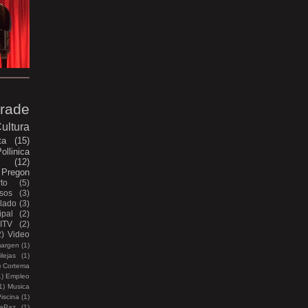
rade
ultura
ta
(15)
ollinica
e
(12)
Pregon
to
(5)
sos
(3)
lado
(3)
pal
(2)
ITV
(2)
2)
Video
margen
(1)
lejas
(1)
)
Cortema
1)
Empleo
1)
Musica
iscina
(1)
aPaz
(1)