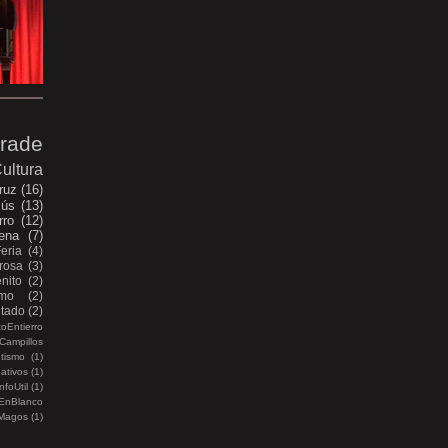
rade
ultura
ruz
(16)
sús
(13)
rro
(12)
ena
(7)
Feria
(4)
rosa
(3)
nito
(2)
smo
(2)
itado
(2)
oEntierro
Campillos
etismo
(1)
ativos
(1)
nfoUtil
(1)
EnBlanco
Magos
(1)