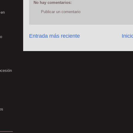
No hay comentarios:
Publicar un comentario
 en
Entrada más reciente
Inici
no
ocesión
os