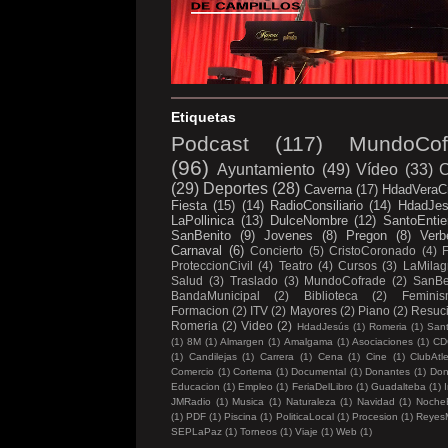
Etiquetas
Podcast
(117)
MundoCof
(96)
Ayuntamiento
(49)
Vídeo
(33)
C
(29)
Deportes
(28)
Caverna
(17)
HdadVeraC
Fiesta
(15)
(14)
RadioConsiliario
(14)
HdadJe
LaPollinica
(13)
DulceNombre
(12)
SantoEntie
SanBenito
(9)
Jovenes
(8)
Pregon
(8)
Verb
Carnaval
(6)
Concierto
(5)
CristoCoronado
(4)
ProteccionCivil
(4)
Teatro
(4)
Cursos
(3)
LaMilag
Salud
(3)
Traslado
(3)
MundoCofrade
(2)
SanBe
BandaMunicipal
(2)
Biblioteca
(2)
Femini
Formacion
(2)
ITV
(2)
Mayores
(2)
Piano
(2)
Resuc
Romeria
(2)
Video
(2)
HdadJesús
(1)
Romeria
(1)
Sant
(1)
8M
(1)
Almargen
(1)
Amalgama
(1)
Asociaciones
(1)
CD
(1)
Candilejas
(1)
Carrera
(1)
Cena
(1)
Cine
(1)
ClubAtl
Comercio
(1)
Cortema
(1)
Documental
(1)
Donantes
(1)
Don
Educacion
(1)
Empleo
(1)
FeriaDelLibro
(1)
Guadalteba
(1)
I
JMRadio
(1)
Musica
(1)
Naturaleza
(1)
Navidad
(1)
Noche
(1)
PDF
(1)
Piscina
(1)
PoliticaLocal
(1)
Procesion
(1)
Reyes
SEPLaPaz
(1)
Torneos
(1)
Viaje
(1)
Web
(1)