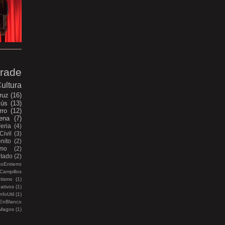
rade
ultura
ruz
(16)
sús
(13)
rro
(12)
ena
(7)
Feria
(4)
Civil
(3)
nito
(2)
smo
(2)
itado
(2)
oEntierro
Campillos
etismo
(1)
ativos
(1)
nfoUtil
(1)
EnBlanco
Magos
(1)