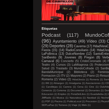
Etiquetas
Podcast
(117)
MundoCof
(96)
Ayuntamiento
(49)
Vídeo
(33)
C
(29)
Deportes
(28)
Caverna
(17)
HdadVeraC
Fiesta
(15)
(14)
RadioConsiliario
(14)
HdadJe
LaPollinica
(13)
DulceNombre
(12)
SantoEntie
SanBenito
(9)
Jovenes
(8)
Pregon
(8)
Verb
Carnaval
(6)
Concierto
(5)
CristoCoronado
(4)
Teatro
(4)
Cursos
(3)
LaMilagrosa
(3)
Proteccion
Salud
(3)
Traslado
(3)
MundoCofrade
(2)
SanBe
BandaMunicipal
(2)
Biblioteca
(2)
Femini
Formacion
(2)
ITV
(2)
Mayores
(2)
Piano
(2)
Resuc
Romeria
(2)
Video
(2)
HdadJesús
(1)
Romeria
(1)
Sant
(1)
8M
(1)
Almargen
(1)
Amalgama
(1)
Asociaciones
(1)
CD
(1)
Candilejas
(1)
Carrera
(1)
Cena
(1)
Cine
(1)
ClubAtl
Comercio
(1)
Cortema
(1)
Documental
(1)
Donantes
(1)
Don
Educacion
(1)
Empleo
(1)
FeriaDelLibro
(1)
Guadalteba
(1)
I
JMRadio
(1)
Musica
(1)
Naturaleza
(1)
Navidad
(1)
Noche
(1)
PDF
(1)
Piscina
(1)
PoliticaLocal
(1)
Procesion
(1)
Reyes
SEPLaPaz
(1)
Torneos
(1)
Viaje
(1)
Web
(1)