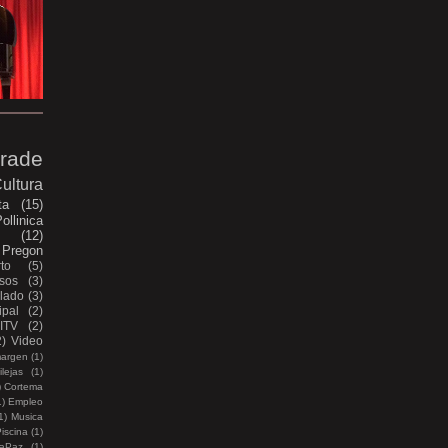
rade
ultura
ta
(15)
ollinica
e
(12)
Pregon
to
(5)
sos
(3)
lado
(3)
pal
(2)
ITV
(2)
2)
Video
margen
(1)
lejas
(1)
)
Cortema
1)
Empleo
1)
Musica
iscina
(1)
aPaz
(1)