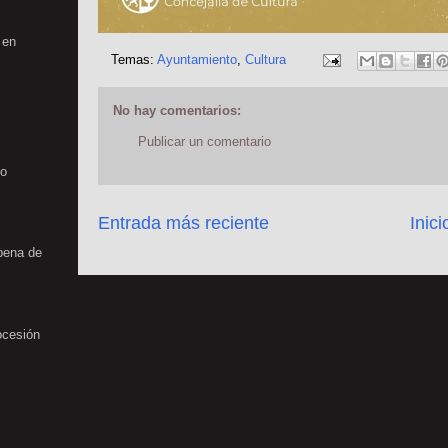
 en
Temas:
Ayuntamiento
,
Cultura
No hay comentarios:
Publicar un comentario
no
Entrada más reciente
Inici
rbena de
ocesión