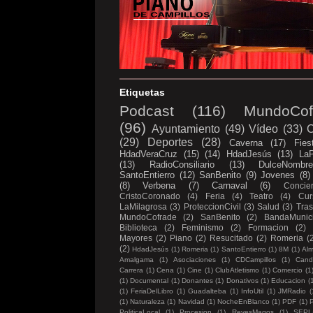
Etiquetas
Podcast
(116)
MundoCof
(96)
Ayuntamiento
(49)
Vídeo
(33)
C
(29)
Deportes
(28)
Caverna
(17)
Fies
HdadVeraCruz
(15)
(14)
HdadJesús
(13)
LaP
(13)
RadioConsiliario
(13)
DulceNombr
SantoEntierro
(12)
SanBenito
(9)
Jovenes
(8)
(8)
Verbena
(7)
Carnaval
(6)
Concier
CristoCoronado
(4)
Feria
(4)
Teatro
(4)
Cur
LaMilagrosa
(3)
ProteccionCivil
(3)
Salud
(3)
Tras
MundoCofrade
(2)
SanBenito
(2)
BandaMunici
Biblioteca
(2)
Feminismo
(2)
Formacion
(2)
Mayores
(2)
Piano
(2)
Resucitado
(2)
Romeria
(
(2)
HdadJesús
(1)
Romeria
(1)
SantoEntierro
(1)
8M
(1)
Al
Amalgama
(1)
Asociaciones
(1)
CDCampillos
(1)
Candi
Carrera
(1)
Cena
(1)
Cine
(1)
ClubAtletismo
(1)
Comercio
(1
(1)
Documental
(1)
Donantes
(1)
Donativos
(1)
Educacion
(
(1)
FeriaDelLibro
(1)
Guadalteba
(1)
InfoUtil
(1)
JMRadio
(
(1)
Naturaleza
(1)
Navidad
(1)
NocheEnBlanco
(1)
PDF
(1)
P
PoliticaLocal
(1)
Procesion
(1)
ReyesMagos
(1)
SEPL