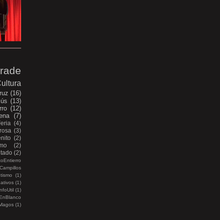
rade
ultura
ruz
(16)
sús
(13)
rro
(12)
ena
(7)
Feria
(4)
rosa
(3)
nito
(2)
smo
(2)
itado
(2)
oEntierro
Campillos
etismo
(1)
ativos
(1)
nfoUtil
(1)
EnBlanco
Magos
(1)