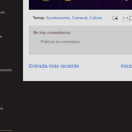
 en
Temas:
Ayuntamiento
,
Carnaval
,
Cultura
No hay comentarios:
no
Publicar un comentario
Entrada más reciente
Inici
ocesión
os