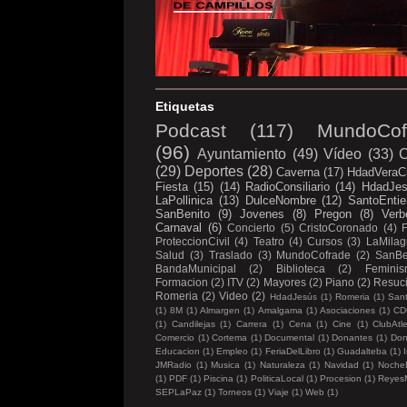
Etiquetas
Podcast
(117)
MundoCof
(96)
Ayuntamiento
(49)
Vídeo
(33)
C
(29)
Deportes
(28)
Caverna
(17)
HdadVeraC
Fiesta
(15)
(14)
RadioConsiliario
(14)
HdadJe
LaPollinica
(13)
DulceNombre
(12)
SantoEntie
SanBenito
(9)
Jovenes
(8)
Pregon
(8)
Verb
Carnaval
(6)
Concierto
(5)
CristoCoronado
(4)
ProteccionCivil
(4)
Teatro
(4)
Cursos
(3)
LaMilag
Salud
(3)
Traslado
(3)
MundoCofrade
(2)
SanBe
BandaMunicipal
(2)
Biblioteca
(2)
Femini
Formacion
(2)
ITV
(2)
Mayores
(2)
Piano
(2)
Resuc
Romeria
(2)
Video
(2)
HdadJesús
(1)
Romeria
(1)
Sant
(1)
8M
(1)
Almargen
(1)
Amalgama
(1)
Asociaciones
(1)
CD
(1)
Candilejas
(1)
Carrera
(1)
Cena
(1)
Cine
(1)
ClubAtl
Comercio
(1)
Cortema
(1)
Documental
(1)
Donantes
(1)
Don
Educacion
(1)
Empleo
(1)
FeriaDelLibro
(1)
Guadalteba
(1)
I
JMRadio
(1)
Musica
(1)
Naturaleza
(1)
Navidad
(1)
Noche
(1)
PDF
(1)
Piscina
(1)
PoliticaLocal
(1)
Procesion
(1)
Reyes
SEPLaPaz
(1)
Torneos
(1)
Viaje
(1)
Web
(1)