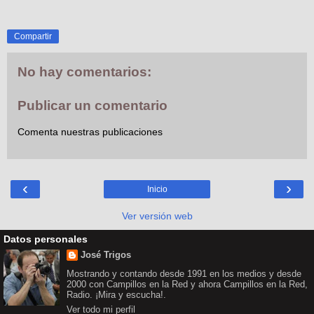
Compartir
No hay comentarios:
Publicar un comentario
Comenta nuestras publicaciones
‹
›
Inicio
Ver versión web
Datos personales
José Trigos
Mostrando y contando desde 1991 en los medios y desde
2000 con Campillos en la Red y ahora Campillos en la Red,
Radio. ¡Mira y escucha!.
Ver todo mi perfil