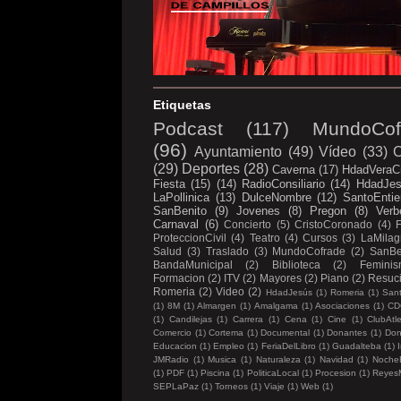
Etiquetas
Podcast
(117)
MundoCof
(96)
Ayuntamiento
(49)
Vídeo
(33)
C
(29)
Deportes
(28)
Caverna
(17)
HdadVeraC
Fiesta
(15)
(14)
RadioConsiliario
(14)
HdadJe
LaPollinica
(13)
DulceNombre
(12)
SantoEntie
SanBenito
(9)
Jovenes
(8)
Pregon
(8)
Verb
Carnaval
(6)
Concierto
(5)
CristoCoronado
(4)
ProteccionCivil
(4)
Teatro
(4)
Cursos
(3)
LaMilag
Salud
(3)
Traslado
(3)
MundoCofrade
(2)
SanBe
BandaMunicipal
(2)
Biblioteca
(2)
Femini
Formacion
(2)
ITV
(2)
Mayores
(2)
Piano
(2)
Resuc
Romeria
(2)
Video
(2)
HdadJesús
(1)
Romeria
(1)
Sant
(1)
8M
(1)
Almargen
(1)
Amalgama
(1)
Asociaciones
(1)
CD
(1)
Candilejas
(1)
Carrera
(1)
Cena
(1)
Cine
(1)
ClubAtl
Comercio
(1)
Cortema
(1)
Documental
(1)
Donantes
(1)
Don
Educacion
(1)
Empleo
(1)
FeriaDelLibro
(1)
Guadalteba
(1)
I
JMRadio
(1)
Musica
(1)
Naturaleza
(1)
Navidad
(1)
Noche
(1)
PDF
(1)
Piscina
(1)
PoliticaLocal
(1)
Procesion
(1)
Reyes
SEPLaPaz
(1)
Torneos
(1)
Viaje
(1)
Web
(1)