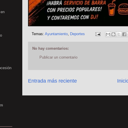
 en
Temas:
Ayuntamiento
,
Deportes
no
No hay comentarios:
Publicar un comentario
ocesión
Entrada más reciente
Inici
os