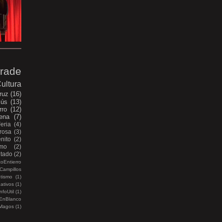
rade
ultura
ruz
(16)
sús
(13)
rro
(12)
ena
(7)
Feria
(4)
rosa
(3)
nito
(2)
smo
(2)
itado
(2)
oEntierro
Campillos
etismo
(1)
ativos
(1)
nfoUtil
(1)
EnBlanco
Magos
(1)