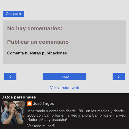
Compartir
No hay comentarios:
Publicar un comentario
Comenta nuestras publicaciones
‹
›
Inicio
Ver versión web
Datos personales
José Trigos
Mostrando y contando desde 1991 en los medios y desde
2000 con Campillos en la Red y ahora Campillos en la Red,
Radio. ¡Mira y escucha!.
Ver todo mi perfil