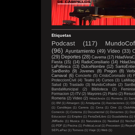
Etiquetas
Podcast
(117)
MundoCof
(96)
Ayuntamiento
(49)
Vídeo
(33)
C
(29)
Deportes
(28)
Caverna
(17)
HdadVeraC
Fiesta
(15)
(14)
RadioConsiliario
(14)
HdadJe
LaPollinica
(13)
DulceNombre
(12)
SantoEntie
SanBenito
(9)
Jovenes
(8)
Pregon
(8)
Verb
Carnaval
(6)
Concierto
(5)
CristoCoronado
(4)
ProteccionCivil
(4)
Teatro
(4)
Cursos
(3)
LaMilag
Salud
(3)
Traslado
(3)
MundoCofrade
(2)
SanBe
BandaMunicipal
(2)
Biblioteca
(2)
Femini
Formacion
(2)
ITV
(2)
Mayores
(2)
Piano
(2)
Resuc
Romeria
(2)
Video
(2)
HdadJesús
(1)
Romeria
(1)
Sant
(1)
8M
(1)
Almargen
(1)
Amalgama
(1)
Asociaciones
(1)
CD
(1)
Candilejas
(1)
Carrera
(1)
Cena
(1)
Cine
(1)
ClubAtl
Comercio
(1)
Cortema
(1)
Documental
(1)
Donantes
(1)
Don
Educacion
(1)
Empleo
(1)
FeriaDelLibro
(1)
Guadalteba
(1)
I
JMRadio
(1)
Musica
(1)
Naturaleza
(1)
Navidad
(1)
Noche
(1)
PDF
(1)
Piscina
(1)
PoliticaLocal
(1)
Procesion
(1)
Reyes
SEPLaPaz
(1)
Torneos
(1)
Viaje
(1)
Web
(1)