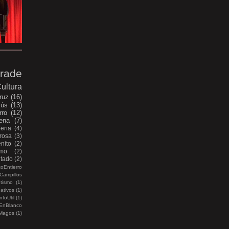
rade
ultura
ruz
(16)
sús
(13)
rro
(12)
ena
(7)
Feria
(4)
rosa
(3)
nito
(2)
smo
(2)
itado
(2)
oEntierro
Campillos
etismo
(1)
ativos
(1)
nfoUtil
(1)
EnBlanco
Magos
(1)