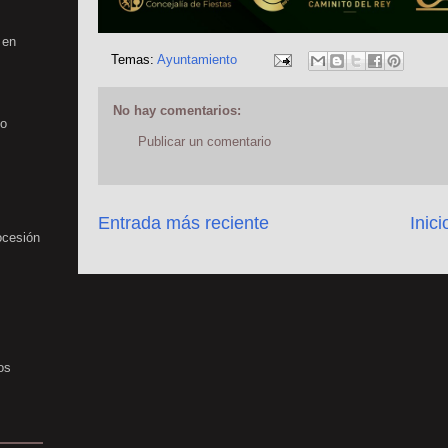
 en
Temas:
Ayuntamiento
No hay comentarios:
no
Publicar un comentario
Entrada más reciente
Inici
ocesión
os