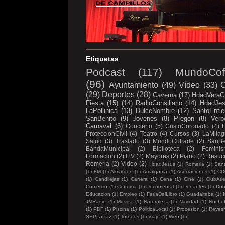
Etiquetas
Podcast
(117)
MundoCof
(96)
Ayuntamiento
(49)
Vídeo
(33)
C
(29)
Deportes
(28)
Caverna
(17)
HdadVeraC
Fiesta
(15)
(14)
RadioConsiliario
(14)
HdadJe
LaPollinica
(13)
DulceNombre
(12)
SantoEntie
SanBenito
(9)
Jovenes
(8)
Pregon
(8)
Verb
Carnaval
(6)
Concierto
(5)
CristoCoronado
(4)
ProteccionCivil
(4)
Teatro
(4)
Cursos
(3)
LaMilag
Salud
(3)
Traslado
(3)
MundoCofrade
(2)
SanBe
BandaMunicipal
(2)
Biblioteca
(2)
Femini
Formacion
(2)
ITV
(2)
Mayores
(2)
Piano
(2)
Resuc
Romeria
(2)
Video
(2)
HdadJesús
(1)
Romeria
(1)
Sant
(1)
8M
(1)
Almargen
(1)
Amalgama
(1)
Asociaciones
(1)
CD
(1)
Candilejas
(1)
Carrera
(1)
Cena
(1)
Cine
(1)
ClubAtl
Comercio
(1)
Cortema
(1)
Documental
(1)
Donantes
(1)
Don
Educacion
(1)
Empleo
(1)
FeriaDelLibro
(1)
Guadalteba
(1)
I
JMRadio
(1)
Musica
(1)
Naturaleza
(1)
Navidad
(1)
Noche
(1)
PDF
(1)
Piscina
(1)
PoliticaLocal
(1)
Procesion
(1)
Reyes
SEPLaPaz
(1)
Torneos
(1)
Viaje
(1)
Web
(1)