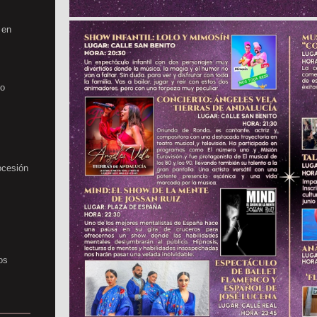
 en
no
ocesión
os