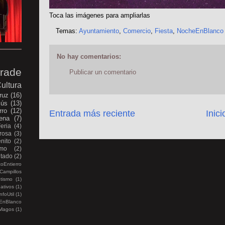
Toca las imágenes para ampliarlas
Temas:
Ayuntamiento
,
Comercio
,
Fiesta
,
NocheEnBlanco
No hay comentarios:
rade
Publicar un comentario
ultura
ruz
(16)
sús
(13)
rro
(12)
Entrada más reciente
Inici
ena
(7)
Feria
(4)
rosa
(3)
nito
(2)
smo
(2)
itado
(2)
oEntierro
Campillos
etismo
(1)
ativos
(1)
nfoUtil
(1)
EnBlanco
Magos
(1)