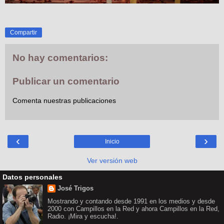
Compartir
No hay comentarios:
Publicar un comentario
Comenta nuestras publicaciones
‹
›
Inicio
Ver versión web
Datos personales
José Trigos
Mostrando y contando desde 1991 en los medios y desde
2000 con Campillos en la Red y ahora Campillos en la Red,
Radio. ¡Mira y escucha!.