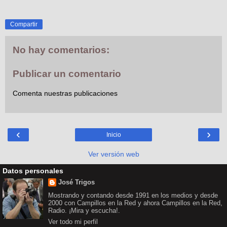
Compartir
No hay comentarios:
Publicar un comentario
Comenta nuestras publicaciones
‹
›
Inicio
Ver versión web
Datos personales
José Trigos
Mostrando y contando desde 1991 en los medios y desde
2000 con Campillos en la Red y ahora Campillos en la Red,
Radio. ¡Mira y escucha!.
Ver todo mi perfil