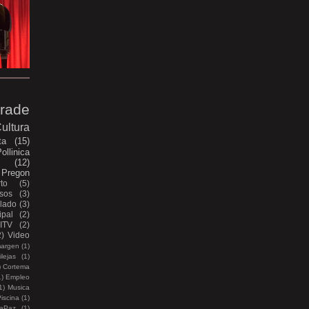
rade
ultura
ta
(15)
ollinica
e
(12)
Pregon
to
(5)
sos
(3)
lado
(3)
pal
(2)
ITV
(2)
2)
Video
margen
(1)
lejas
(1)
)
Cortema
1)
Empleo
1)
Musica
iscina
(1)
aPaz
(1)