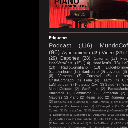
Etiquetas
Podcast
(116)
MundoCof
(96)
Ayuntamiento
(49)
Vídeo
(33)
C
(29)
Deportes
(28)
Caverna
(17)
Fies
HdadVeraCruz
(15)
(14)
HdadJesús
(13)
LaP
(13)
RadioConsiliario
(13)
DulceNombr
SantoEntierro
(12)
SanBenito
(9)
Jovenes
(8)
(8)
Verbena
(7)
Carnaval
(6)
Concier
CristoCoronado
(4)
Feria
(4)
Teatro
(4)
Cur
LaMilagrosa
(3)
ProteccionCivil
(3)
Salud
(3)
Tras
MundoCofrade
(2)
SanBenito
(2)
BandaMunici
Biblioteca
(2)
Feminismo
(2)
Formacion
(2)
Mayores
(2)
Piano
(2)
Resucitado
(2)
Romeria
(
(2)
HdadJesús
(1)
Romeria
(1)
SantoEntierro
(1)
8M
(1)
Al
Amalgama
(1)
Asociaciones
(1)
CDCampillos
(1)
Candi
Carrera
(1)
Cena
(1)
Cine
(1)
ClubAtletismo
(1)
Comercio
(1
(1)
Documental
(1)
Donantes
(1)
Donativos
(1)
Educacion
(
(1)
FeriaDelLibro
(1)
Guadalteba
(1)
InfoUtil
(1)
JMRadio
(
(1)
Naturaleza
(1)
Navidad
(1)
NocheEnBlanco
(1)
PDF
(1)
P
PoliticaLocal
(1)
Procesion
(1)
ReyesMagos
(1)
SEPL