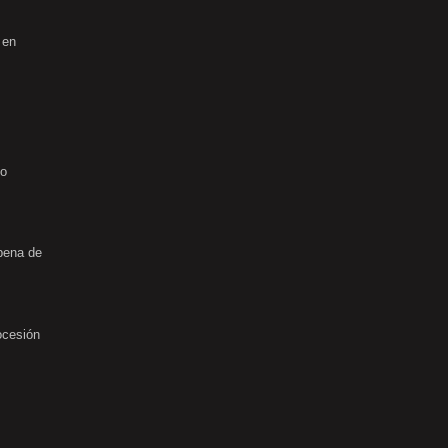
 en
no
rbena de
ocesión