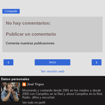
Compartir
No hay comentarios:
Publicar un comentario
Comenta nuestras publicaciones
‹
›
Inicio
Ver versión web
Datos personales
José Trigos
Mostrando y contando desde 1991 en los medios y desde
2000 con Campillos en la Red y ahora Campillos en la Red,
Radio. ¡Mira y escucha!.
Ver todo mi perfil