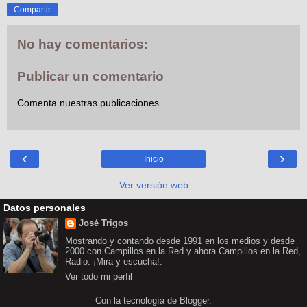
Compartir
No hay comentarios:
Publicar un comentario
Comenta nuestras publicaciones
‹
›
Inicio
Ver versión web
Datos personales
José Trigos
Mostrando y contando desde 1991 en los medios y desde
2000 con Campillos en la Red y ahora Campillos en la Red,
Radio. ¡Mira y escucha!.
Ver todo mi perfil
Con la tecnología de
Blogger
.