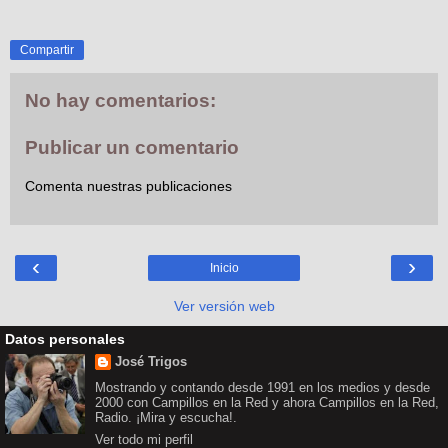
Compartir
No hay comentarios:
Publicar un comentario
Comenta nuestras publicaciones
‹
›
Inicio
Ver versión web
Datos personales
José Trigos
Mostrando y contando desde 1991 en los medios y desde
2000 con Campillos en la Red y ahora Campillos en la Red,
Radio. ¡Mira y escucha!.
Ver todo mi perfil