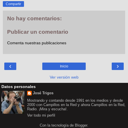
Compartir
No hay comentarios:
Publicar un comentario
Comenta nuestras publicaciones
‹
›
Inicio
Ver versión web
Datos personales
José Trigos
Mostrando y contando desde 1991 en los medios y desde
2000 con Campillos en la Red y ahora Campillos en la Red,
Radio. ¡Mira y escucha!.
Ver todo mi perfil
Con la tecnología de
Blogger
.