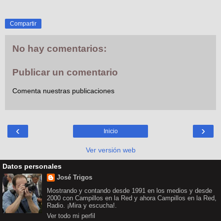
Compartir
No hay comentarios:
Publicar un comentario
Comenta nuestras publicaciones
‹
›
Inicio
Ver versión web
Datos personales
José Trigos
Mostrando y contando desde 1991 en los medios y desde
2000 con Campillos en la Red y ahora Campillos en la Red,
Radio. ¡Mira y escucha!.
Ver todo mi perfil