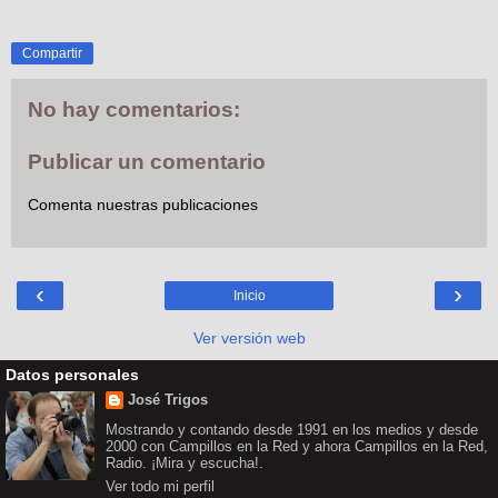
Compartir
No hay comentarios:
Publicar un comentario
Comenta nuestras publicaciones
‹
›
Inicio
Ver versión web
Datos personales
José Trigos
Mostrando y contando desde 1991 en los medios y desde
2000 con Campillos en la Red y ahora Campillos en la Red,
Radio. ¡Mira y escucha!.
Ver todo mi perfil