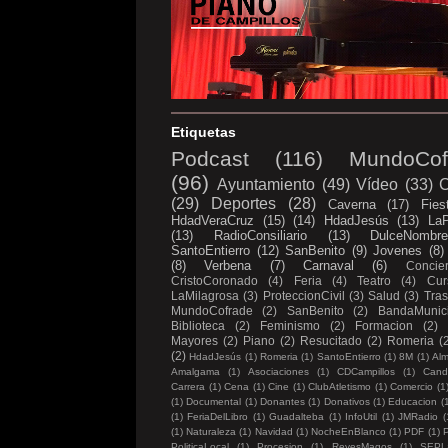
Etiquetas
Podcast
(116)
MundoCof
(96)
Ayuntamiento
(49)
Vídeo
(33)
C
(29)
Deportes
(28)
Caverna
(17)
Fies
HdadVeraCruz
(15)
(14)
HdadJesús
(13)
LaP
(13)
RadioConsiliario
(13)
DulceNombr
SantoEntierro
(12)
SanBenito
(9)
Jovenes
(8)
(8)
Verbena
(7)
Carnaval
(6)
Concier
CristoCoronado
(4)
Feria
(4)
Teatro
(4)
Cur
LaMilagrosa
(3)
ProteccionCivil
(3)
Salud
(3)
Tras
MundoCofrade
(2)
SanBenito
(2)
BandaMunici
Biblioteca
(2)
Feminismo
(2)
Formacion
(2)
Mayores
(2)
Piano
(2)
Resucitado
(2)
Romeria
(
(2)
HdadJesús
(1)
Romeria
(1)
SantoEntierro
(1)
8M
(1)
Al
Amalgama
(1)
Asociaciones
(1)
CDCampillos
(1)
Candi
Carrera
(1)
Cena
(1)
Cine
(1)
ClubAtletismo
(1)
Comercio
(1
(1)
Documental
(1)
Donantes
(1)
Donativos
(1)
Educacion
(
(1)
FeriaDelLibro
(1)
Guadalteba
(1)
InfoUtil
(1)
JMRadio
(
(1)
Naturaleza
(1)
Navidad
(1)
NocheEnBlanco
(1)
PDF
(1)
P
PoliticaLocal
(1)
Procesion
(1)
ReyesMagos
(1)
SEPL