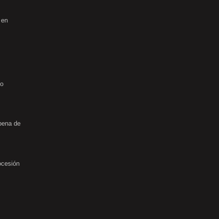
 en
no
rbena de
ocesión