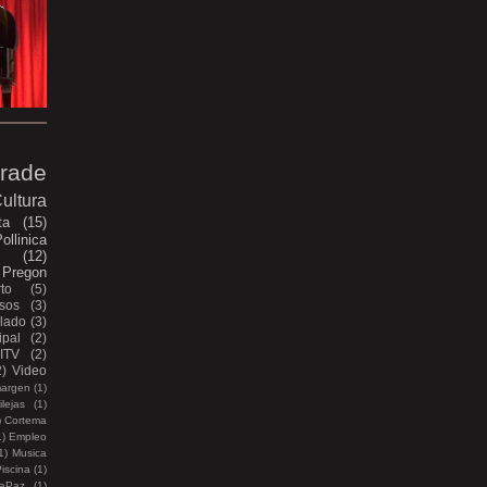
rade
ultura
ta
(15)
ollinica
e
(12)
Pregon
to
(5)
sos
(3)
lado
(3)
pal
(2)
ITV
(2)
2)
Video
margen
(1)
lejas
(1)
)
Cortema
1)
Empleo
1)
Musica
iscina
(1)
aPaz
(1)